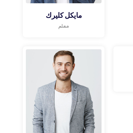
مايكل كليرك
معلم