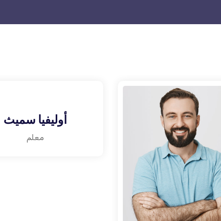
أوليفيا سميث
معلم