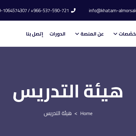
966-537-590-721+ / 20-1064574307+
خصّصات
عن المنصة
الدورات
إتصل بنا
هيئة التدريس
>
هيئة التدريس