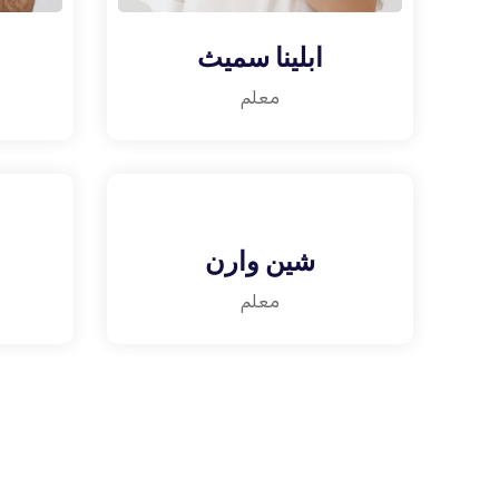
ابلينا سميث
معلم
شين وارن
معلم