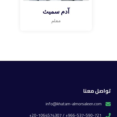
آدم سميث
معلم
تواصل معنا
info@khatam-almorsaleen.com
966-537-590-721+ / 20-1064574307+