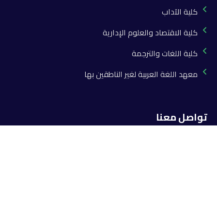
كلية الآداب
كلية الاقتصاد والعلوم الإدارية
كلية اللغات والترجمة
معهد اللغة العربية لغير الناطقين بها
تواصل معنا
info@khatam-almorsaleen.com
966-537-590-721+ / 20-1064574307+