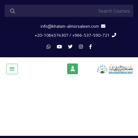
info@khatam-almorsaleen.com
966-537-590-721+ / 20-1064574307+