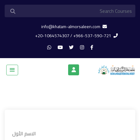
info@khatam-almorsaleen.com
966-537-590-721+ / 20-1064574307+
الاسم الأول