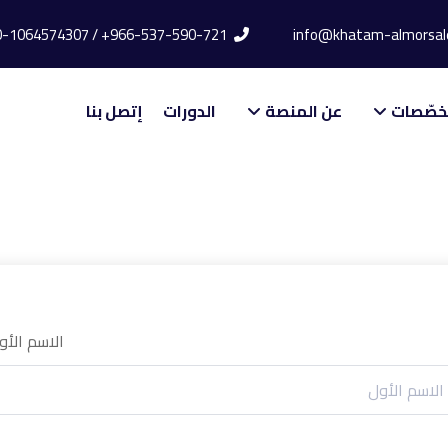
966-537-590-721+ / 20-1064574307+
خصّصات
عن المنصة
الدورات
إتصل بنا
الاسم الأو