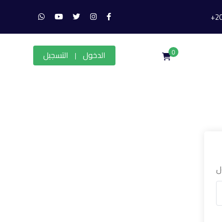
0
الدخول
التسجيل
|
ل